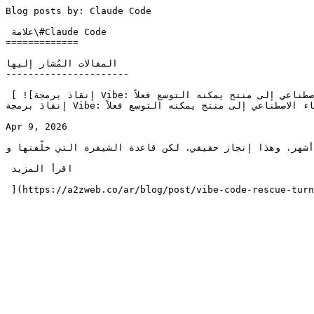
Blog posts by: Claude Code                             
 علامة\#Claude Code

=============

المقالات المُشار إليها

----------------------

 [ ![إنقاذ برمجة Vibe: حوّل نموذجك الأولي المبني بالذكاء الاصطناعي إلى منتج يمكنه التوسع فعلاً](https://a2zweb.co/storage/17/conversions/vibe-rescue-1000-mobile.jpg)### 
إنقاذ برمجة Vibe: حوّل نموذجك الأولي المبني بالذكاء الاصطناعي إلى منتج يمكنه التوسع فعلاً

Apr 9, 2026

هر، وهذا إنجاز حقيقي. لكن قاعدة الشيفرة التي خلّفتها و...
 اقرأ المزيد 
