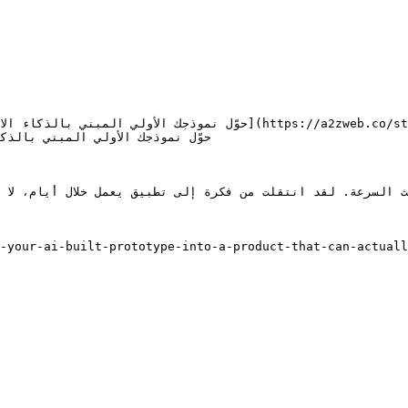
       

 السرعة. لقد انتقلت من فكرة إلى تطبيق يعمل خلال أيام، لا أش