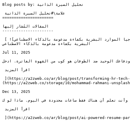
Blog posts by: تحليل السيرة الذاتية                                    

 علامة\#تحليل السيرة الذاتية

======================

المقالات المُشار إليها

----------------------

 [ ![تحويل تكنولوجيا الموارد البشرية بكفاءة مدعومة بالذكاء الاصطناعي](https://a2zweb.co/storage/6/austin-distel-gUIJ0YszPig-unsplash.jpg)### تحويل تكنولوجيا الموارد 
البشرية بكفاءة مدعومة بالذكاء الاصطناعي

Jul 11, 2025

د الطوفان هو كوب من القهوة الفاترة. ادخل SharpAPI. هذه ليست مجرد مجمو...
 اقرأ المزيد 

 ](https://a2zweb.co/ar/blog/post/transforming-hr-tech-with-ai-powered-efficiency) [ ![مُحلل السيرة الذاتية المعتمد على الذكاء الاصطناعي لـ Laravel]
https://a2zweb.co/storage/10/mohammad-)### مُحلل السيرة الذاتية المعتمد على الذكاء الاصطناعي لـ Laravel
Dec 13, 2025

أنت تعلم أن هناك فقط ساعات محدودة في اليوم. ماذا لو ك...
 اقرأ المزيد 
