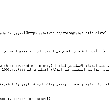
إذًا، أنت غارق حتى العنق في السير الذاتية ووصف الوظائف، ودفاعك الوحيد ض

(rahmani-unsplash-1000.jpg

لذاتية لتقوم بتفحصها، وتشعر بتلك الرهبة الوجودية الطفيفة و