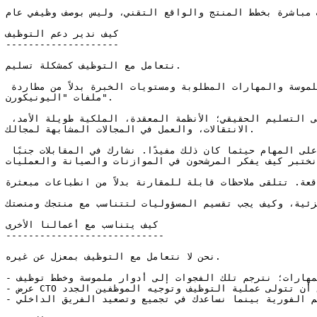
 مباشرة بخطط المنتج والواقع التقني، وليس بوصف وظيفي عام.
كيف ندير دعم التوظيف

--------------------

نتعامل مع التوظيف كمشكلة تسليم.

أولاً، نجلس معك لفهم ما يجب تسليمه في الأشهر الـ 6-18 المقبلة وما هي الأنظمة التي تعمل. ثم نقوم بتحديد الأدوار الملموسة والمهارات المطلوبة ومستويات الخبرة بدلاً من مطاردة 
ملفات "اليونيكورن".

بعد ذلك، نستخدم شبكاتنا وقنواتك الحالية لبناء قائمة مختصرة مركزة. نقوم بفرز السير الذاتية بحثًا عن دليل على التسليم الحقيقي؛ الأنظمة المعقدة، الملكية طويلة الأمد، 
الانتقالات، والعمل في المجالات المشابهة لمجالك.

نقوم بتصميم وإجراء التقييمات التقنية؛ محادثات الهندسة المعمارية، مراجعات الكود أو المستودعات، والتمارين القائمة على المهام حيثما كان ذلك مفيدًا. نشارك في المقابلات جنبًا 
نختبر كيف يفكر المرشحون في الموازنات والصيانة والعمليات.
ة. تتلقى ملاحظات قابلة للمقارنة بدلاً من انطباعات مبعثرة.
جزئية، وكيف يجب تقسيم المسؤوليات لتتناسب مع منتجك ومنصتك.
كيف يتناسب مع أعمالنا الأخرى

----------------------------

نحن لا نتعامل مع التوظيف بمعزل عن غيره.

- غالبًا ما تكشف أعمال التدقيق التقني والاستراتيجية لدينا عن الأماكن التي تفتقر إلى المهارات؛ نترجم تلك الفجوات إلى أدوار ملموسة وخطط توظيف.

- عرض CTO كخدمة لدينا يوفر القيادة المؤقتة أو المستمرة التي يمكن أن تتولى عملية التوظيف وتوجيه الموظفين الجدد.

- فرق تطوير البرمجيات المخصصة لدينا يمكن أن تغطي احتياجات التسليم الفورية بينما نساعدك في تجميع وتصعيد الفريق الداخلي.
