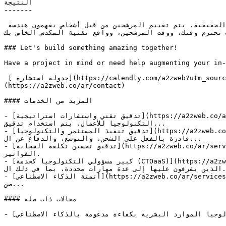
النتيجة

-------

نتيجة دعم التوظيف التقني هي فريق يتناسب مع العمل المقبل، مع تجارب أقل. يتم تحديد الأدوار حول الأنظمة والخرائط الحقيقية. يتم تقييم المرشحين من قبل أشخاص يفهمون هندسة 
 تحترم وقتك، ووقت المرشحين، وواقع تقنية المكدس الخاص بك.
### Let's build something amazing together!

Have a project in mind or need help augmenting your in-
 [ جدولة استشارة](https://calendly.com/a2zweb?utm_source=a2zweb&utm_medium=website&utm_campaign=book_call&utm_content=service_sidebar) [أو أرسل لنا رسالة]
(https://a2zweb.co/ar/contact)

#### المزيد من الخدمات

- [تدقيق تقني واستشارات استراتيجية](https://a2zweb.co/ar/services/tech-auditing-strategy-consulting)يشمل النطاق العمارة، قواعد الكود، ممارسات التسليم، وكيفية دعم 
التكنولوجيا للأعمال. يتم استخدام تدقيق...

- [تدقيق تنفيذ المستثمر والتكنولوجيا](https://a2zweb.co/ar/services/investor-execution-and-technology-audit)تدقيق على مستوى اتخاذ القرار يخبرك ما إذا كانت الشركة 
قادرة بالفعل على الشحن، والتوسع، والدفاع عن ال...

- [تدقيق تحسين تكلفة السحابة](https://a2zweb.co/ar/services/cloud-cost-optimization-audit)ربما تدفع مقابل موارد السحابة التي لا يستخدمها أحد. نحن نجدها ونقضي على 
الفواتير.

- [كبير مسؤولي التكنولوجيا كخدمة (CTOaaS)](https://a2zweb.co/ar/services/chief-technology-officer-as-a-service-ctoaas)مشاريع البرمجيات صعبة الإدارة. يحتاج المديرون 
الذين يشرفون عليها إلى عدة مهارات محددة، بما في ذلك ال...

- [أتمتة الذكاء الاصطناعي](https://a2zweb.co/ar/services/ai-automation)تتمثل أتمتة الذكاء الاصطناعي في A2Z WEB في إزالة العمل المتكرر من أيدي البشر دون تحويل أنظمتك إلى 
صن...

#### مقالات ذات صلة

- [تحويل تكنولوجيا الموارد البشرية بكفاءة مدعومة بالذكاء الاصطناعي](https://a2zweb.co/ar/blog/post/transforming-hr-tech-with-ai-powered-efficiency)Jul 11, 2025
