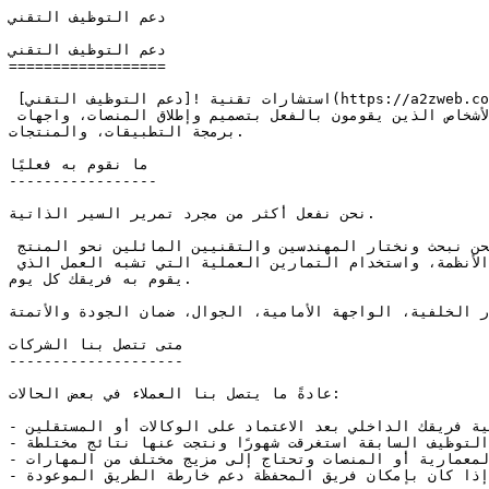
دعم التوظيف التقني                                   

دعم التوظيف التقني

==================

 استشارات تقنية ![دعم التوظيف التقني](https://a2zweb.co/storage/5/christina-wocintechchat-com-unsplash-1000.jpg)دعم التوظيف التقني في A2Z WEB موجود لسبب واحد؛ أنت 
بحاجة إلى فريق هندسي قوي ولا تريد التخمين. نحن نساعدك في تحديد الأدوار، العثور على المرشحين، وتقييمهم من منظور الأشخاص الذين يقومون بالفعل بتصميم وإطلاق المنصات، واجهات 
برمجة التطبيقات، والمنتجات.

ما نقوم به فعليًا

-----------------

نحن نفعل أكثر من مجرد تمرير السير الذاتية.

نساعدك في تشكيل الأدوار التي تحتاجها بناءً على خارطة الطريق الخاصة بك، والهندسة المعمارية، والفريق الحالي. نحن نبحث ونختار المهندسين والتقنيين المائلين نحو المنتج 
والقادة التقنيين. ثم نقوم بإجراء التقييمات التقنية أو المشاركة في إدارتها؛ مراجعة الأعمال السابقة، استعراض تصميم الأنظمة، واستخدام التمارين العملية التي تشبه العمل الذي 
يقوم به فريقك كل يوم.

الأمامية، الجوال، ضمان الجودة والأتمتة، DevOps وأدوار المنصة، بالإضافة إلى القادة التقنيين وملفات تعريف CTO الجزئية.
متى تتصل بنا الشركات

--------------------

عادةً ما يتصل بنا العملاء في بعض الحالات:

- ترغب في بناء أو ترقية فريقك الداخلي بعد الاعتماد على الوكالات أو المستقلين.

- جولات التوظيف السابقة استغرقت شهورًا ونتجت عنها نتائج مختلطة.

- تقوم بتغيير الهندسة المعمارية أو المنصات وتحتاج إلى مزيج مختلف من المهارات.

- كمستثمر، ترغب في الحصول على وجهة نظر مستقلة حول ما إذا كان بإمكان فريق المحفظة دعم خارطة الطريق الموعودة.
