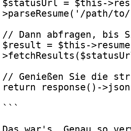
$statusUrl = $this->res
>parseResume('/path/to/
// Dann abfragen, bis S
$result = $this->resume
>fetchResults($statusUrl
// Genießen Sie die str
return response()->json
```

Das war's. Genau so ver