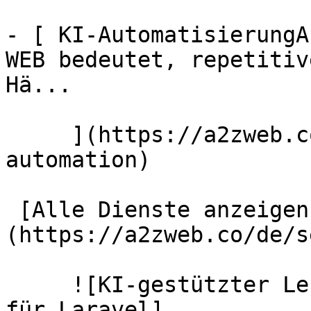
- [ KI-AutomatisierungA
WEB bedeutet, repetitiv
Hä...

     ](https://a2zweb.co/de/services/ai-
automation)

 [Alle Dienste anzeigen →]
(https://a2zweb.co/de/s
     ![KI-gestützter Lebenslauf-Parser/CV-Parser 
für Laravel]