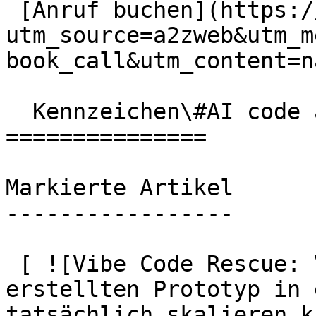
 [Anruf buchen](https://calendly.com/a2zweb?
utm_source=a2zweb&utm_m
book_call&utm_content=n
  Kennzeichen\#AI code audit

===============

Markierte Artikel

-----------------

 [ ![Vibe Code Rescue: Verwandeln Sie Ihren KI-
erstellten Prototyp in 
tatsächlich skalieren k