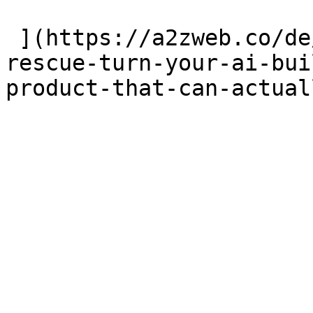
 ](https://a2zweb.co/de/blog/post/vibe-code-
rescue-turn-your-ai-bui