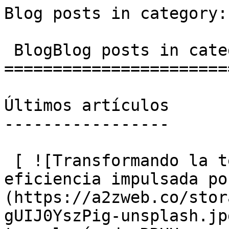
Blog posts in category: Tutoriales              
 BlogBlog posts in category: Tutoriales

=======================
Últimos artículos

-----------------

 [ ![Transformando la tecnología de RRHH con 
eficiencia impulsada po
(https://a2zweb.co/stor
gUIJ0YszPig-unsplash.jp