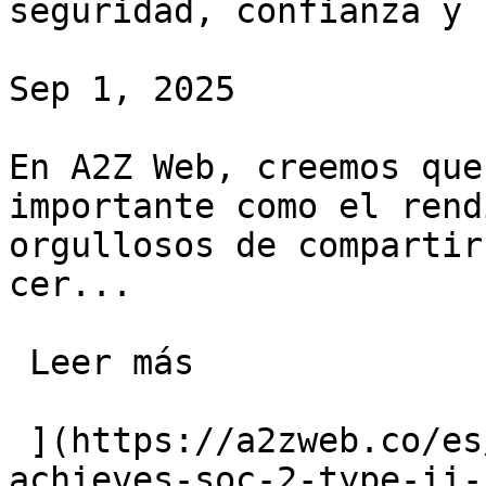
seguridad, confianza y 
Sep 1, 2025

En A2Z Web, creemos que
importante como el rend
orgullosos de compartir
cer...

 Leer más 

 ](https://a2zweb.co/es/blog/post/a2z-web-
achieves-soc-2-type-ii-