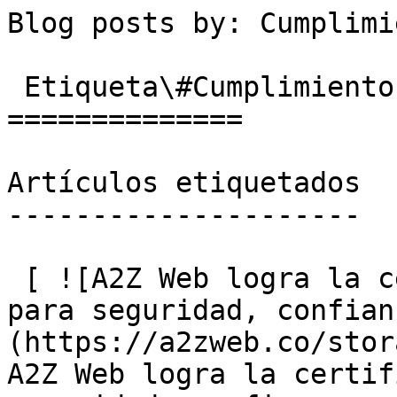
Blog posts by: Cumplimiento                           
 Etiqueta\#Cumplimiento

==============

Artículos etiquetados

---------------------

 [ ![A2Z Web logra la certificación SOC 2 Tipo II 
para seguridad, confian
(https://a2zweb.co/stor
A2Z Web logra la certif