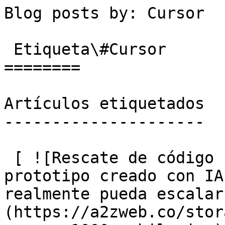
Blog posts by: Cursor                                    

 Etiqueta\#Cursor

========

Artículos etiquetados

---------------------

 [ ![Rescate de código con vibra: convierte tu 
prototipo creado con IA
realmente pueda escalar
(https://a2zweb.co/stor