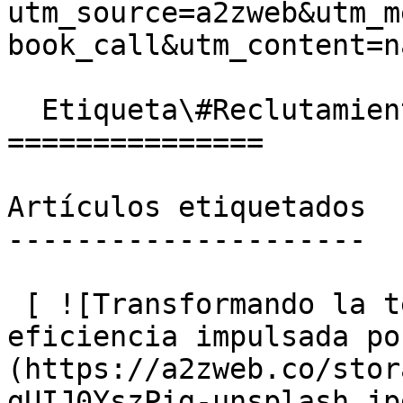
utm_source=a2zweb&utm_m
book_call&utm_content=n
  Etiqueta\#Reclutamiento

===============

Artículos etiquetados

---------------------

 [ ![Transformando la tecnología de RRHH con 
eficiencia impulsada po
(https://a2zweb.co/stor
gUIJ0YszPig-unsplash.jp