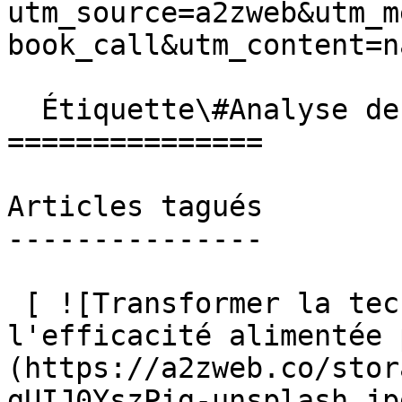
utm_source=a2zweb&utm_m
book_call&utm_content=n
  Étiquette\#Analyse de CV

===============

Articles tagués

---------------

 [ ![Transformer la technologie RH avec 
l'efficacité alimentée 
(https://a2zweb.co/stor
gUIJ0YszPig-unsplash.jp