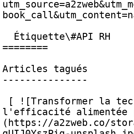
utm_source=a2zweb&utm_m
book_call&utm_content=n
  Étiquette\#API RH

========

Articles tagués

---------------

 [ ![Transformer la technologie RH avec 
l'efficacité alimentée 
(https://a2zweb.co/stor
gUIJ0YszPig-unsplash.jp