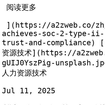
 阅读更多 

 ](https://a2zweb.co/zh/blog/post/a2z-web-
achieves-soc-2-type-ii-
trust-and-complian
资源技术](https://a2zweb.
gUIJ0YszPig-unsplas
人力资源技术

Jul 11, 2025
