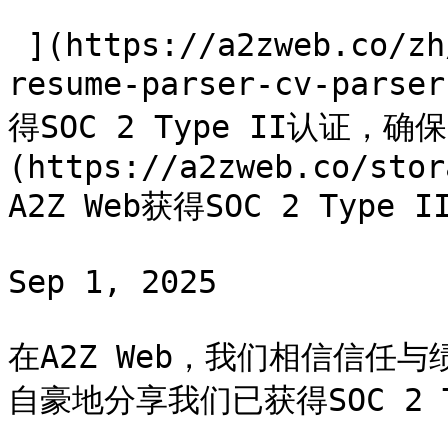
 ](https://a2zweb.co/zh/blog/post/ai-powered-
resume-parser-cv-parse
得SOC 2 Type II认证，
(https://a2zweb.co/stor
A2Z Web获得SOC 2 Typ
Sep 1, 2025

在A2Z Web，我们相信信任
自豪地分享我们已获得SOC 2 T