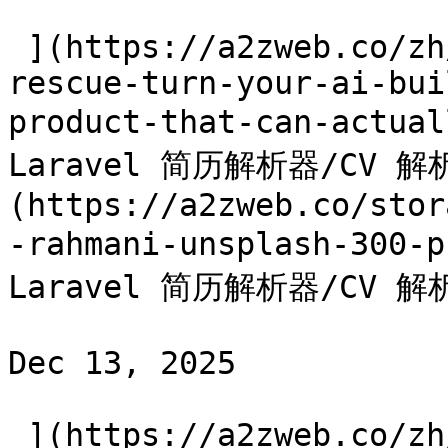
 ](https://a2zweb.co/zh/blog/post/vibe-code-
rescue-turn-your-ai-bui
product-that-can-actua
Laravel 简历解析器/CV 解
(https://a2zweb.co/stor
-rahmani-unsplash-300-
Laravel 简历解析器/CV 解析
Dec 13, 2025

 ](https://a2zweb.co/zh/blog/post/ai-powered-