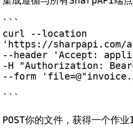
集成遵循与所有SharpAPI端
```

curl --location 
'https://sharpapi.com/a
--header 'Accept: appli
-H "Authorization: Bear
--form 'file=@"invoice.
```

POST你的文件，获得一个作业