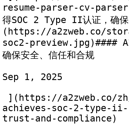
resume-parser-cv-parse
得SOC 2 Type II认证，
(https://a2zweb.co/stor
soc2-preview.jpg)####
确保安全、信任和合规

Sep 1, 2025

 ](https://a2zweb.co/zh/blog/post/a2z-web-
achieves-soc-2-type-ii-
trust-and-compliance) 
