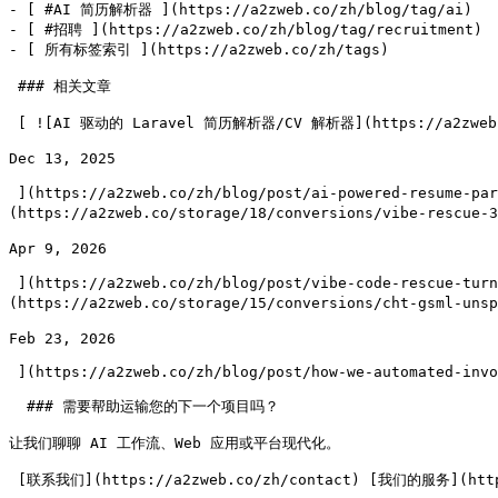
- [ #AI 简历解析器 ](https://a2zweb.co/zh/blog/tag/ai)

- [ #招聘 ](https://a2zweb.co/zh/blog/tag/recruitment)

- [ 所有标签索引 ](https://a2zweb.co/zh/tags)

 ### 相关文章

 [ ![AI 驱动的 Laravel 简历解析器/CV 解析器](https://a2zweb.co/storage/11/conversions/mohammad-rahmani-unsplash-300-preview.jpg)#### AI 驱动的 Laravel 简历解析器/CV 解析器

Dec 13, 2025

 ](https://a2zweb.co/zh/blog/post/ai-powered-resume-parser-cv-parser-for-laravel) [ ![Vibe Code 救援：将你用 AI 构建的原型变成真正能够扩展的产品]
(https://a2zweb.co/storage/18/conversions/vibe-re
Apr 9, 2026

 ](https://a2zweb.co/zh/blog/post/vibe-code-rescue-turn-your-ai-built-prototype-into-a-product-that-can-actually-scale) [ ![我们如何为客户自动化发票处理]
(https://a2zweb.co/storage/15/conversions/cht-gsml
Feb 23, 2026

 ](https://a2zweb.co/zh/blog/post/how-we-automated-invoice-processing-for-our-clients) 

  ### 需要帮助运输您的下一个项目吗？

让我们聊聊 AI 工作流、Web 应用或平台现代化。
