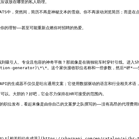
应该放在哪里的私人助理。

的ATS中，突然间，简历不再是神秘文本的雪崩。你不再滚动浏览简历；而是
得你的理智——甚至可能重新点燃你对招聘的热爱。

吸引人、专业且包容的神奇平衡？那就像是在骑独轮车时穿针引线。进入Sharp
/job-description-generator)\*\*。这个家伙接收职位名称和一些
rpAPI的生成器不仅仅是吐出通用文案；它使用数据驱动的语言和行业相关术语
可以。大胆的？好吧，它会尽力保持在HR可接受的范围内。

统一的职位发布，看起来像是由你自己的文案梦之队撰写的——没有高昂的代理费用
生成器](https://sharpapi.com/en/catalog/ai/hr-tech