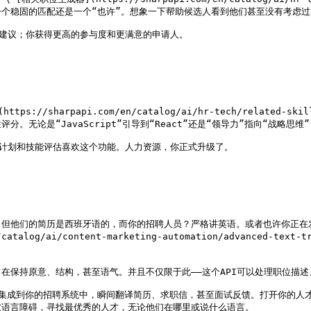
个稳固的匹配还是一个“也许”。想象一下帮助候选人看到他们甚至没有考虑过
位建议；你获得更高的参与度和更满意的申请人。

://sharpapi.com/en/catalog/ai/hr-tech/related
无论是“JavaScript”引导到“React”还是“领导力”指向“战略思
训计划和技能评估喜欢这个功能。人力资源，你正式升级了。

，但他们的简历是西班牙语的，而你的招聘人员？严格讲英语。或者也许你正在
n/catalog/ai/content-marketing-automation/advance
保持原意、结构，甚至语气。并且不仅限于此——这个API可以处理职位描述
翻译强者集成到你的招聘系统中，瞬间翻译简历、求职信，甚至面试反馈。打开你
语言障碍，寻找最优秀的人才，无论他们在哪里或说什么语言。
