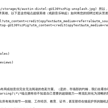
R技术英雄。以下是这些端点超级英雄（戏剧音乐响起）如何将您的招聘过程从苦差
el?utm_content=creditCopyText&utm_medium=referral&utm_
top-gUIJ0YszPig?utm_content=creditCopyText&utm_medium=re
les)

views)

创意但完全无法阅读的色彩方案。（是的，市场部的约翰，我们在看你和你的Comi
sume-cv-parsing)\*\*端点拥有你不知道自己需要的超级能力——将混乱转化为清晰
取出所有相关细节——技能、工作经历、教育、证书，甚至那些在猫庇护所的随机志