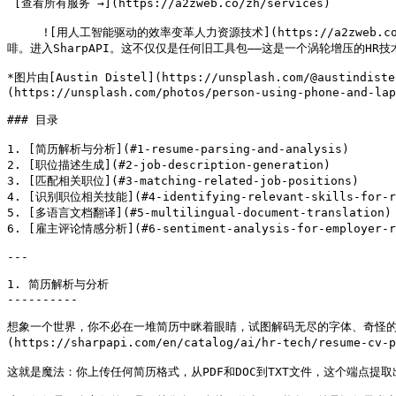
 [查看所有服务 →](https://a2zweb.co/zh/services) 

     ![用人工智能驱动的效率变革人力资源技术](https://a2zweb.co/storage/6/austin-distel-gUIJ0YszPig-unsplash.jpg) 所以，你正深陷于简历和职位描述之中，而你对抗洪流的唯一防线是一杯温热的咖
啡。进入SharpAPI。这不仅仅是任何旧工具包——这是一个涡轮增压的H
*图片由[Austin Distel](https://unsplash.com/@austindist
(https://unsplash.com/photos/person-using-phone-and-lap
### 目录

1. [简历解析与分析](#1-resume-parsing-and-analysis)

2. [职位描述生成](#2-job-description-generation)

3. [匹配相关职位](#3-matching-related-job-positions)

4. [识别职位相关技能](#4-identifying-relevant-skills-for-ro
5. [多语言文档翻译](#5-multilingual-document-translation)

6. [雇主评论情感分析](#6-sentiment-analysis-for-employer-re
---

1. 简历解析与分析

----------

想象一个世界，你不必在一堆简历中眯着眼睛，试图解码无尽的字体、奇怪的布局或
(https://sharpapi.com/en/catalog/ai/hr-tech/re
这就是魔法：你上传任何简历格式，从PDF和DOC到TXT文件，这个端点提