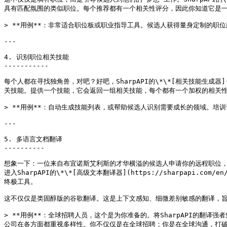
具有匹配氛围的类似职位。每个推荐都有一个相关性评分，因此你知道它是一
> **用例**：非常适合职位板或职业指导工具。候选人获得量身定制的职
---

4. 识别职位相关技能

-----------

每个人都在寻找独角兽，对吧？好吧，SharpAPI的\*\*[相关技能生成器](https
关技能。提供一个技能，它会返回一组相关技能，每个都有一个加权的相关性评分。
> **用例**：自动生成技能列表，或帮助候选人识别需要成长的领域。培
---

5. 多语言文档翻译

----------

想象一下：一位来自布宜诺斯艾利斯的才华横溢的候选人申请你的远程职位
进入SharpAPI的\*\*[高级文本翻译器](https://sharpapi.com/e
终极工具。

这不仅仅是类固醇版的谷歌翻译。这是上下文感知、细微差别敏感的翻译，旨在
> **用例**：全球招聘人员，这个是为你准备的。将SharpAPI的
公司在各方面都重视多样性。你不仅仅是在全球招聘；你是在全球沟通，打破