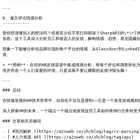
---

6. 雇主评论情感分析

-----------

曾经想读懂别人的想法吗？或者至少在字里行间阅读？SharpAPI的\*\*[评论情感检查器]
东西。这个工具深入分析员工和候选人的反馈，解构情感、趋势，甚至隐藏在
想象一下能够分析你品牌出现的每个平台的情感，从Glassdoor到Lin
道。

> **用例**：在你的HR反馈渠道中集成情感分析，将每个评论和调查转
境并营造一个人们喜爱的环境。只是试着不要让耀眼的反馈冲昏头脑！

---

### 总结

在快速发展的HR技术世界中，自动化不仅仅是便利——它是一个改变游戏规则的
深入探索HR的未来，一个端点一个端点地发现这些工具如何将例行任务转变为高影响力策
### 文章相关关键词

- [ #简历解析 ](https://a2zweb.co/zh/blog/tag/cv-parsing)
- [ #人力资源 API ](https://a2zweb.co/zh/blog/tag/api)
