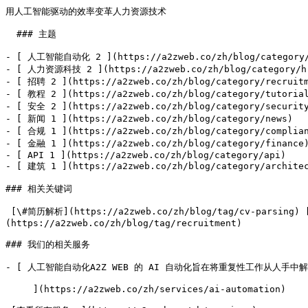
用人工智能驱动的效率变革人力资源技术                            
  ### 主题

- [ 人工智能自动化 2 ](https://a2zweb.co/zh/blog/category/a
- [ 人力资源科技 2 ](https://a2zweb.co/zh/blog/category/hr
- [ 招聘 2 ](https://a2zweb.co/zh/blog/category/recruitm
- [ 教程 2 ](https://a2zweb.co/zh/blog/category/tutorial
- [ 安全 2 ](https://a2zweb.co/zh/blog/category/security
- [ 新闻 1 ](https://a2zweb.co/zh/blog/category/news)

- [ 合规 1 ](https://a2zweb.co/zh/blog/category/complian
- [ 金融 1 ](https://a2zweb.co/zh/blog/category/finance)
- [ API 1 ](https://a2zweb.co/zh/blog/category/api)

- [ 建筑 1 ](https://a2zweb.co/zh/blog/category/architec
### 相关关键词

 [\#简历解析](https://a2zweb.co/zh/blog/tag/cv-parsing) [\#人力资源 API](https://a2zweb.co/zh/blog/tag/api) [\#AI 简历解析器](https://a2zweb.co/zh/blog/tag/ai) [\#招聘]
(https://a2zweb.co/zh/blog/tag/recruitment) 

### 我们的相关服务

- [ 人工智能自动化A2Z WEB 的 AI 自动化旨在将重复性工作从人手中
     ](https://a2zweb.co/zh/services/ai-automation)
