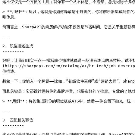
这不仅仅是一个方便的工具；就像有一个从不休息、不抱怨、总是记得子弹点
> **用例**：所以，这就是你如何释放这个野兽的。你将解析器集成到你
啡休息。

简而言之，SharpAPI的简历解析功能不仅仅是节省时间。它是关于重新获
---

2. 职位描述生成

---------

好吧，让我们现实一点——撰写职位描述就像是一场没有终点的马拉松。试图找到
(https://sharpapi.com/en/catalog/ai/hr-tech
位描述。

想象一下：你输入一个标题——比如，“初级软件巫师”或“营销大师”。Sha
而且关键是：它还设计保持你的品牌声音。想要友好的？搞定。专业的？绝对
> **用例**：将其集成到你的职位板或ATS中，然后——你会留下抛光、
---

3. 匹配相关职位

---------

这不仅仅是填补职位；而是引导候选人到他们的*梦想*工作。SharpAPI的\*\*[相关职位