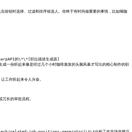
在点击按钮时选择、过滤和排序候选人。你终于有时间做重要的事情，比如喝咖
API的\*\*[职位描述生成器]
参数，然后*砰*——生成一份听起来像是经过几个小时咖啡激发的头脑风暴才写出的精心制作的职
，让工作听起来令人兴奋。

或冗长的审批流程。

/related-job-positions-generator)\*\*分析工作市场并建议