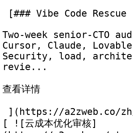
 [### Vibe Code Rescue

Two-week senior-CTO aud
Cursor, Claude, Lovable
Security, load, archite
revie...

查看详情

 ](https://a2zweb.co/zh/services/vibe-code-rescue) 
[ ![云成本优化审核]