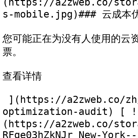
(https://a2zweb.co/stor
s-mobile.jpg)### 云成本
您可能正在为没有人使用的云
票。

查看详情

 ](https://a2zweb.co/zh/services/cloud-cost-
optimization-audit)
(https://a2zweb.co/stor
RFqe03hZkNJr_New-York--